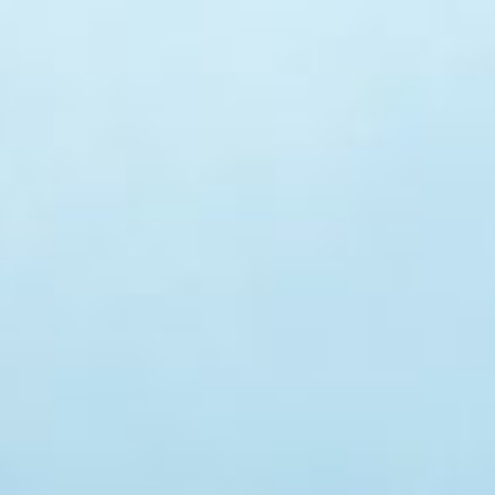
Español (ES)
Moneda :
EUR
INICIO
CORTA