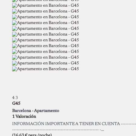
4
3
G45
Barcelona -
Apartamento
1 Valoración
INFORMACIÓN IMPORTANTE A TENER EN CUENTA ----------
--------------------------------------------------------- -...
(16,63 € pers./noche)