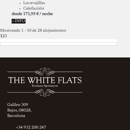
Lavavajillas
Calefacción
desde
171,
95 €
/ noche
+ INFO
Mostrando 1 - 10 de 28 alojamientos
1
2
3
Galileu 309
Bajos, 08028,
Barcelona
+34 932 200 247