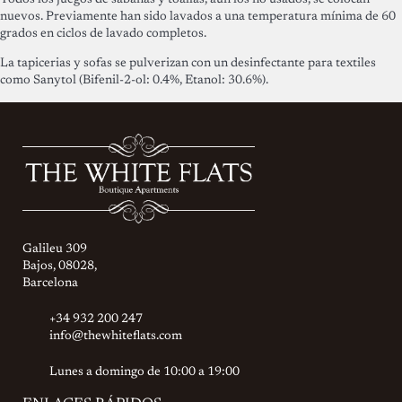
Todos los juegos de sábanas y toallas, aún los no usados, se colocan
nuevos. Previamente han sido lavados a una temperatura mínima de 60
grados en ciclos de lavado completos.
La tapicerias y sofas se pulverizan con un desinfectante para textiles
como Sanytol (Bifenil-2-ol: 0.4%, Etanol: 30.6%).
Galileu 309
Bajos, 08028,
Barcelona
+34 932 200 247
info@thewhiteflats.com
Lunes a domingo de 10:00 a 19:00